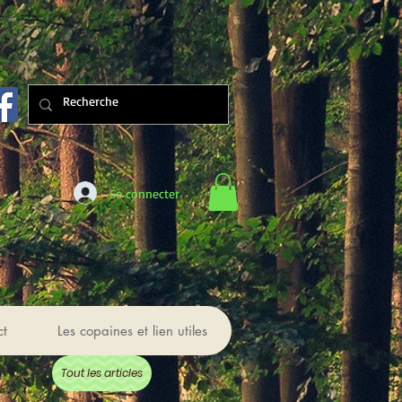
Se connecter
ct
Les copaines et lien utiles
Tout les articles