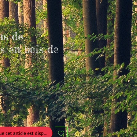
s de
es en bois de
ue cet article est disponible