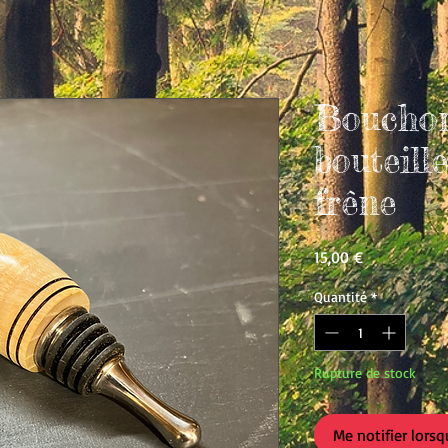
Bouchon
bouteill
frêne
Prix
15,00 €
Quantité
*
Rupture de stock
Me notifier lorsq