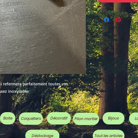
 refermera parfaitement toutes vos
sez inoxydable.
Boite
Décoratif
Bijoux
Coquetiers
L
Pilon mortier
Déstockage
Tout les articles