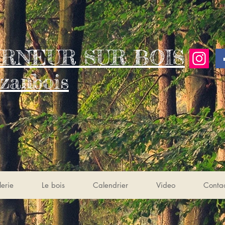
RNEUR SUR BOIS
zanbois
erie
Le bois
Calendrier
Video
Conta