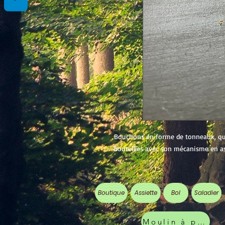
Bouchons en forme de tonneaux, qui
bouteilles avec son mécanisme en as
Boutique
Assiette
Bol
Saladier
Moulin à poivre