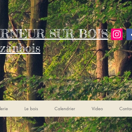
RNEUR SUR BOIS
zanbois
erie
Le bois
Calendrier
Video
Conta