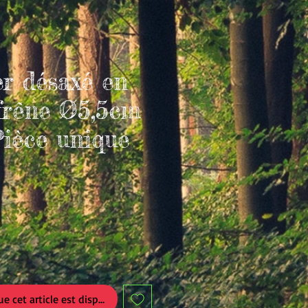
er désaxé en
 frêne Ø5,5cm
ièce unique
ue cet article est disponible