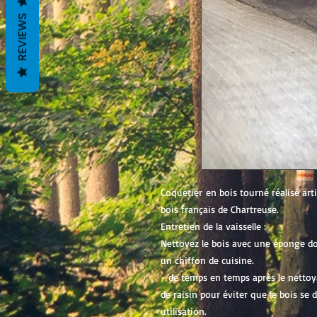
REVIEWS
Coquetier en bois tourné réalisé art
bois français de Chartreuse.
Entretien de la vaisselle :
Nettoyez le bois avec une éponge do
un chiffon de cuisine.
- de temps en temps après le nettoya
de raisin pour éviter que le bois se
utilisation.