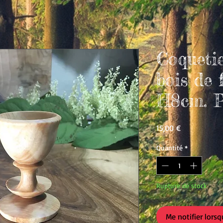
Coqueti
bois de
H8cm. P
Prix
15,00 €
Quantité
*
Rupture de stock
Me notifier lorsq