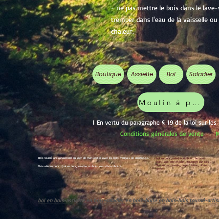
- ne pas mettre le bois dans le lave-v
tremper dans l'eau de la vaisselle 
chaleur.
Boutique
Assiette
Bol
Saladier
Moulin à poivre
1 En vertu du paragraphe § 19 de la loi sur les
Conditions générales de vente
M
Bois tourné artisanalement au sien de mon atelier avec les bois français de Chartreuse.
bol en bois , saladier en bois , boite en
bois , assiette en bois , tournage sur bois ,
Savoie , artisanale , noyer , frêne , olivier ,
Vaisselle en bois : (bol en bois, saladier en bois, assiette en bois)
orme ,
bol en bois-assiette en bois-saladier en bois-boite en bois-bois tourné-art