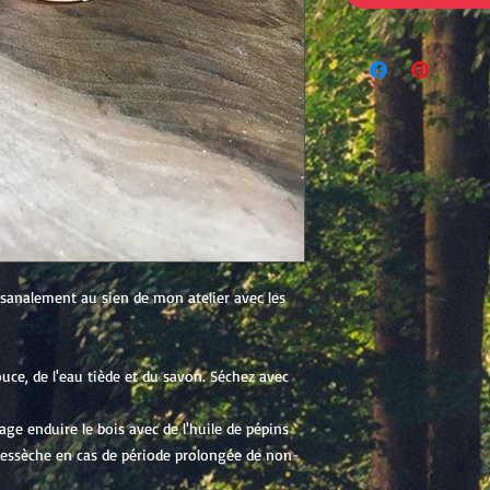
isanalement au sien de mon atelier avec les
uce, de l'eau tiède et du savon. Séchez avec
ge enduire le bois avec de l'huile de pépins
 dessèche en cas de période prolongée de non-