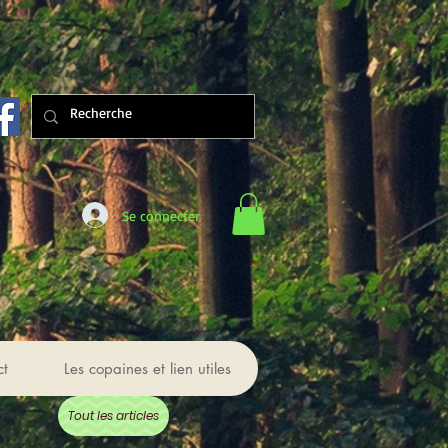
Se connecter
ct
Les copaines et lien utiles
Tout les articles