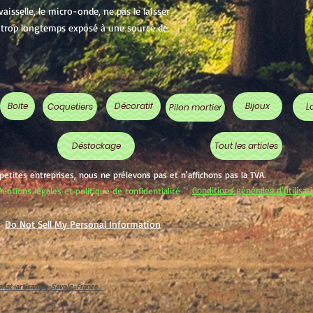
aisselle, le micro-onde, ne pas le laisser
ou trop longtemps exposé à une source de
Boite
Décoratif
Bijoux
Coquetiers
L
Pilon mortier
Déstockage
Tout les articles
 petites entreprises, nous ne prélevons pas et n'affichons pas la TVA.
Conditions générales d'utilisat
entions légales et politique de confidentialité
Do Not Sell My Personal Information
isanat-artisanale-Savoie-France