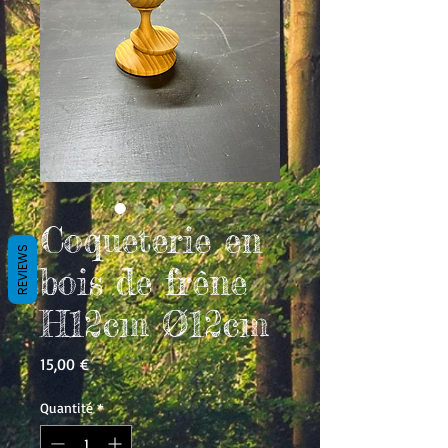
Coqueterie en
REVIEWS
bois de frêne
H12cm Ø12cm
Prix
15,00 €
Quantité
*