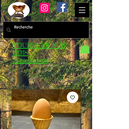
TOURNEUR SUR
BOIS
Thezanbois