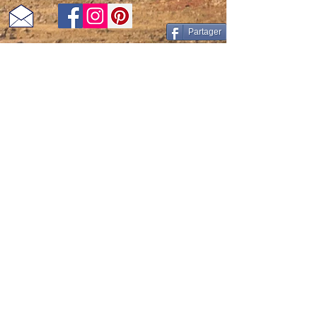
Partager
Conditions générales de vente
Mentions légales et politique de confidentialité
Conditions générales d'utilisation
NORMES ALIMENTAIRES
1 En vertu du paragraphe § 19 de la loi sur les
petites entreprises, nous ne prélevons pas et
n'affichons pas la TVA.
Do Not Sell My Personal Information
bol en bois-assiette en bois-saladier en bois-boite en bois-bois tourné-artisanat-artisanale-Savoie-France
bol en bois , saladier en bois , boite en bois , assiette en bois , tournage sur bois , Savoie , artisanale , noyer , frêne , olivier , orme ,