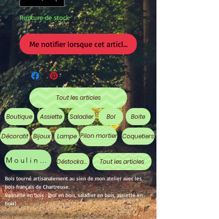
Rupture de stock
Me notifier lorsque cet article est disponible
Tout les articles
Boutique
Assiette
Saladier
Bol
Boite
Pilon mortier
Décoratif
Bijoux
Lampe
Coquetiers
Moulin à poivre
Déstockage
Tout les articles
Bois tourné artisanalement au sien de mon atelier avec les
bois français de Chartreuse.
Vaisselle en bois : (bol en bois, saladier en bois, assiette en
bois)