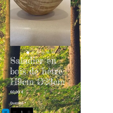
Saladier en
bois de hêtre
H9cm Ø23cm
Prix
60,00 €
Quantité
*