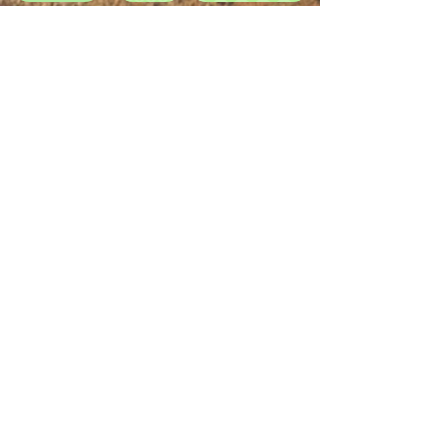
Bois tourné artisanalement au sien de mon atelier avec les
bois français de Chartreuse.
Vaisselle en bois : (bol en bois, saladier en bois, assiette en
bois)
Partager
Conditions générales de vente
Mentions légales et politique de confidentialité
Conditions générales d'utilisation
NORMES ALIMENTAIRES
1 En vertu du paragraphe § 19 de la loi sur les
petites entreprises, nous ne prélevons pas et
n'affichons pas la TVA.