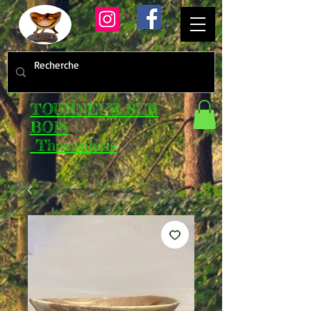
TOURNEUR SUR
BOIS
Thezanbois