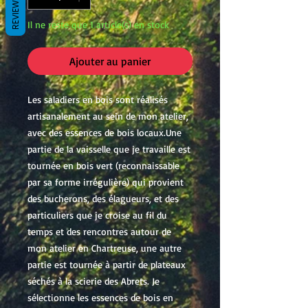
REVIEWS
Il ne reste que 1 article(s) en stock
Ajouter au panier
Les saladiers en bois sont réalisés
artisanalement au sein de mon atelier,
avec des essences de bois locaux.Une
partie de la vaisselle que je travaille est
tournée en bois vert (reconnaissable
par sa forme irrégulière) qui provient
des bucherons, des élagueurs, et des
particuliers que je croise au fil du
temps et des rencontres autour de
mon atelier en Chartreuse, une autre
partie est tournée à partir de plateaux
séchés à la scierie des Abrets. Je
sélectionne les essences de bois en