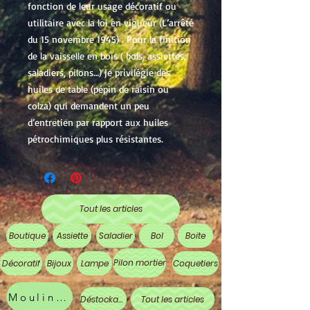
fonction de leur usage décoratif ou
utilitaire avec la loi en vigueur (L’arrêté
du 15 novembre 1945) . Pour la finition
de la vaisselle en bois ( bols, assiettes,
saladiers, pilons…) je privilégie des
huiles de table (pépin de raisin ou
colza) qui demandent un peu
d’entretien par rapport aux huiles
pétrochimiques plus résistantes.
Tout les articles
Boutique
Assiette
Saladier
Bol
Boite
Pilon mortier
Décoratif
Bijoux
Lampe
Coquetiers
Moulin à poivre
Déstockage
Tout les articles