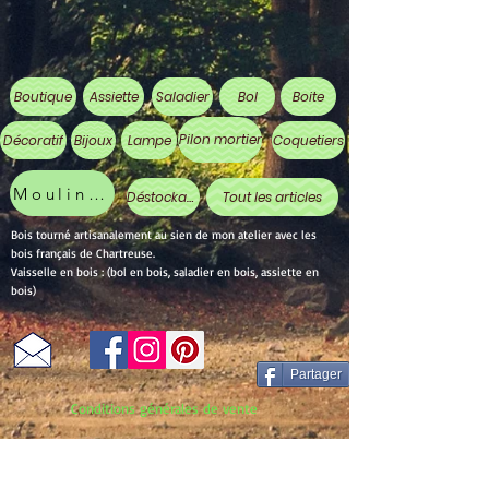
Boutique
Assiette
Saladier
Bol
Boite
Pilon mortier
Décoratif
Bijoux
Lampe
Coquetiers
Moulin à poivre
Déstockage
Tout les articles
Bois tourné artisanalement au sien de mon atelier avec les
bois français de Chartreuse.
Vaisselle en bois : (bol en bois, saladier en bois, assiette en
bois)
Partager
Conditions générales de vente
Mentions légales et politique de confidentialité