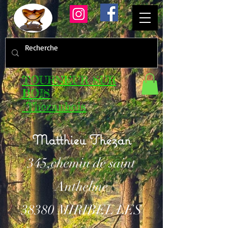
TOURNEUR SUR
BOIS
Thezanbois
Matthieu Thezan
345,chemin de saint
Anthelme
38380 MIRIBEL LES