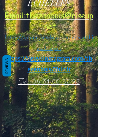
ECHELLES
Email:thezanbois@riseup
.net
https://www.facebook.com/matthi
eu.thezan
https://www.instagram.com/th
REVIEWS
ezanbois/?hl=fr
06 31 50 87 98
Tel: