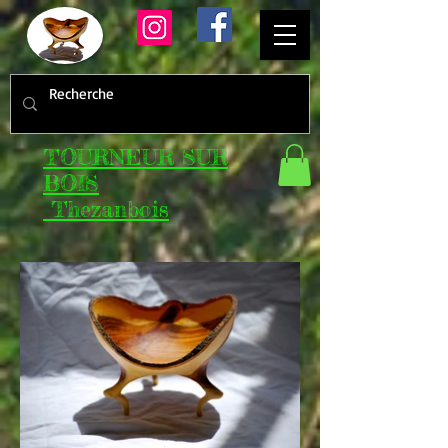
TOURNEUR SUR
BOIS
Thezanbois