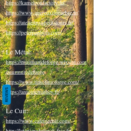
https://kameleonfactory.fr/
https://www.aucreuxdunarbre.fr/
https://ateliertroispetitstours.fr/
https://peterpanbois.com/
Le Métal:
https://murmuredeforge.wixsite.com
/murmuredeforge
https://www.timotimoforge.com/
REVIEWS
https://antoinemathey.fr/
Le Cuir:
https://www.cafeinecuir.com/
http://latanieredufenek.free.fr/