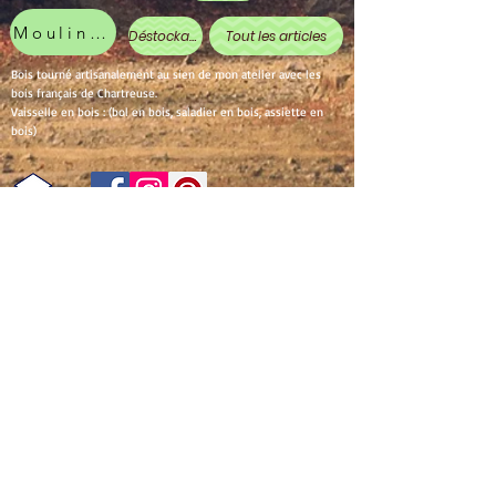
Moulin à poivre
Déstockage
Tout les articles
Bois tourné artisanalement au sien de mon atelier avec les
bois français de Chartreuse.
Vaisselle en bois : (bol en bois, saladier en bois, assiette en
bois)
Partager
Conditions générales de vente
Mentions légales et politique de confidentialité
Conditions générales d'utilisation
NORMES ALIMENTAIRES
1 En vertu du paragraphe § 19 de la loi sur les
petites entreprises, nous ne prélevons pas et
n'affichons pas la TVA.