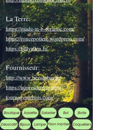
La Terre:
https://made-in-b-ceramic.com/
https://roncepotiere.wordpress.com/
https://billyallen.fr/
Fournisseur:
http://www.bezombes.fr/
https://aupresdemonarbre-
tournagesurbois.com/
Boutique
Assiette
Saladier
Bol
Boite
Pilon mortier
Décoratif
Bijoux
Lampe
Coquetiers