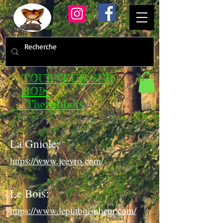
TOURNEUR SUR
BOIS
Thezanbois
La Gniole:
https://www.jeevro.com/
Le Bois:
https://www.leptitboisnheur.com/