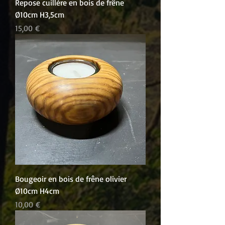
Repose cuillère en bois de frêne
Ø10cm H3,5cm
Prix
15,00 €
Bougeoir en bois de frêne olivier
Ø10cm H4cm
Prix
10,00 €