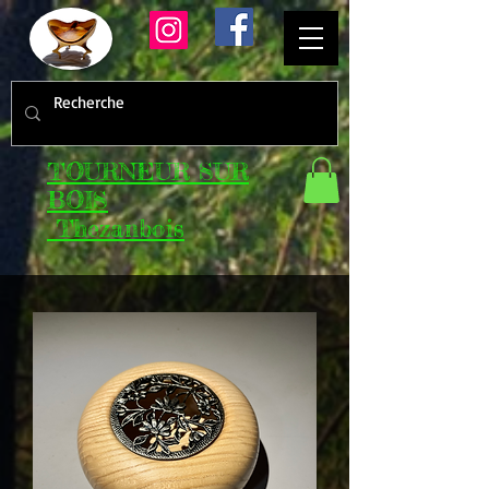
TOURNEUR SUR
BOIS
Thezanbois