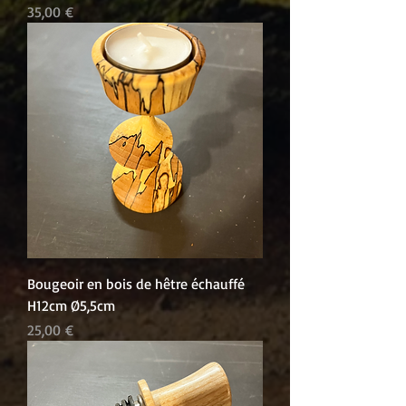
Prix
35,00 €
Bougeoir en bois de hêtre échauffé
H12cm Ø5,5cm
Prix
25,00 €