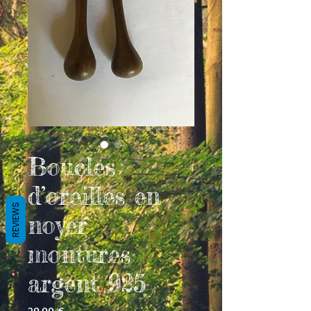
Boucles
d’oreilles en
REVIEWS
noyer
montures
argent 925
Prix