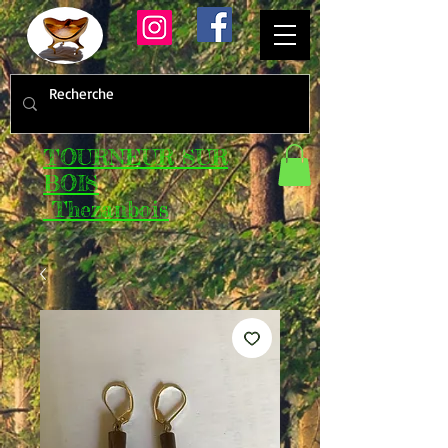
TOURNEUR SUR
BOIS
Thezanbois