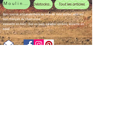
Moulin à poivre
Déstockage
Tout les articles
Bois tourné artisanalement au sien de mon atelier avec les
bois français de Chartreuse.
Vaisselle en bois : (bol en bois, saladier en bois, assiette en
bois)
Partager
Conditions générales de vente
Mentions légales et politique de confidentialité
Conditions générales d'utilisation
NORMES ALIMENTAIRES
1 En vertu du paragraphe § 19 de la loi sur les
petites entreprises, nous ne prélevons pas et
n'affichons pas la TVA.