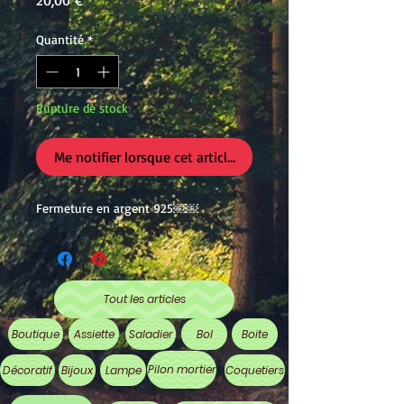
20,00 €
Quantité
*
Rupture de stock
Me notifier lorsque cet article est disponible
Fermeture en argent 925￼￼
Tout les articles
Boutique
Assiette
Saladier
Bol
Boite
Pilon mortier
Décoratif
Bijoux
Lampe
Coquetiers