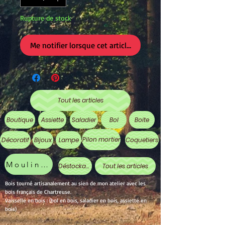
Rupture de stock
Me notifier lorsque cet article est disponible
Tout les articles
Boutique
Assiette
Saladier
Bol
Boite
Pilon mortier
Décoratif
Bijoux
Lampe
Coquetiers
Moulin à poivre
Déstockage
Tout les articles
Bois tourné artisanalement au sien de mon atelier avec les
bois français de Chartreuse.
Vaisselle en bois : (bol en bois, saladier en bois, assiette en
bois)