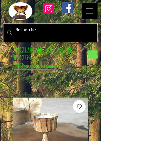
TOURNEUR SUR
BOIS
Thezanbois