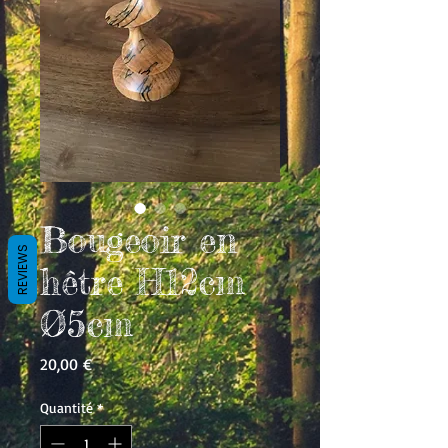
Bougeoir en
REVIEWS
hêtre H12cm
Ø5cm
Prix
20,00 €
Quantité
*