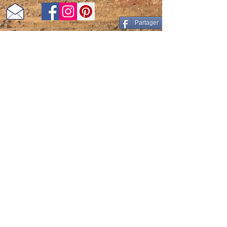
Partager
Conditions générales de vente
Mentions légales et politique de confidentialité
Conditions générales d'utilisation
NORMES ALIMENTAIRES
1 En vertu du paragraphe § 19 de la loi sur les
petites entreprises, nous ne prélevons pas et
n'affichons pas la TVA.
Do Not Sell My Personal Information
bol en bois-assiette en bois-saladier en bois-boite en bois-bois tourné-artisanat-artisanale-Savoie-France
bol en bois , saladier en bois , boite en bois , assiette en bois , tournage sur bois , Savoie , artisanale , noyer , frêne , olivier , orme ,