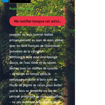
Rupture de stock
Me notifier lorsque cet article est disponible
coqetier en bois tourné réalisé
artisanalement au sien de mon atelier
avec les bois français de Chartreuse.
Entretien de la vaisselle :
Nettoyez le bois avec une éponge
douce, de l'eau tiède et du savon.
Séchez avec un chiffon de cuisine.
- de temps en temps après le
nettoyage enduire le bois avec de
l'huile de pépins de raisin pour éviter
que le bois se dessèche en cas de
période prolongée de non-utilisation.
- ne pas mettre le bois dans le lave-