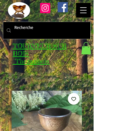
TOURNEUR SUR
BOIS
Thezanbois