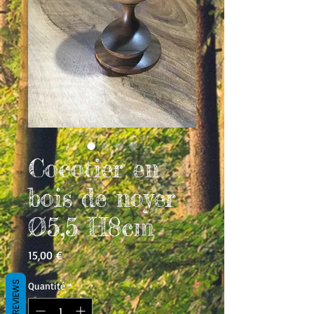
Cocotier en
bois de noyer
Ø5,5 H8cm
Prix
15,00 €
REVIEWS
Quantité
*