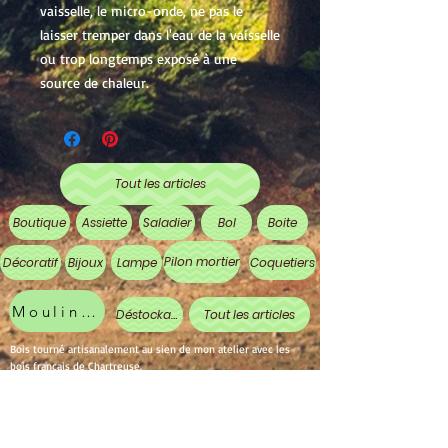
vaisselle, le micro-onde, ne pas le
laisser tremper dans l'eau de la vaisselle
ou trop longtemps exposé à une
source de chaleur.
Tout les articles
Boutique
Assiette
Saladier
Bol
Boite
Pilon mortier
Décoratif
Bijoux
Lampe
Coquetiers
Moulin à poivre
Déstockage
Tout les articles
Bois tourné artisanalement au sien de mon atelier avec les
bois français de Chartreuse.
Vaisselle en bois : (bol en bois, saladier en bois, assiette en
bois)